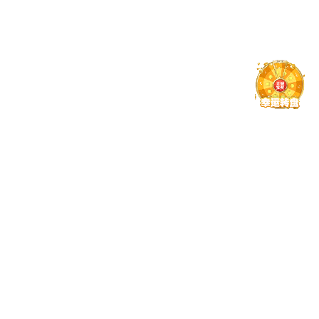
练条件相对成熟。国安队可以借此机会，与当地优秀
球队进行热身赛，通过实战检验阵容配置及技战术安
排。同时，这也是一次良好的团队凝聚力培养过程，
有助于新老队员之间建立默契。
除此之外，集训期间还将邀请专业教练团队针对不同
位置进行专项训练，提高球员们各自特长。这种系统
性的训练安排，将为新赛季打下坚实基础，确保每位
队员都能发挥最佳状态迎接挑战。
3、整体备战策略探讨
在新外援加盟后，北京国安需重新审视整体备战策
略，以便最大程度发挥新加入成员的潜力。首先，教
练组需要制定合理的新阵型，使得新外援能够快速融
入到现有体系当中，从而形成良好的攻防转换效率。