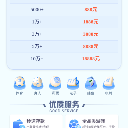
挑战与机遇。
1、新外援背景与实力分析
北京国安的新外援是一名来自欧洲联赛的攻击型球
员，他在过去几个赛季中表现出色，积累了丰富的比
赛经验。通过对他过往表现的分析，可以看出他的技
术特点十分突出，不仅具备很强的个人能力，还能够
很好地融入团队配合，这无疑是对国安进攻线的一次
有力补充。
这位新外援在其代表球队中的进球和助攻数据都非常
亮眼，尤其是在关键比赛中的表现更是令人印象深
刻。他曾多次在重要赛事中打入决定性进球，为球队
夺得荣誉。这种大场面下的发挥能力，正是国安所需
要的，他能为球队带来更多胜利希望。