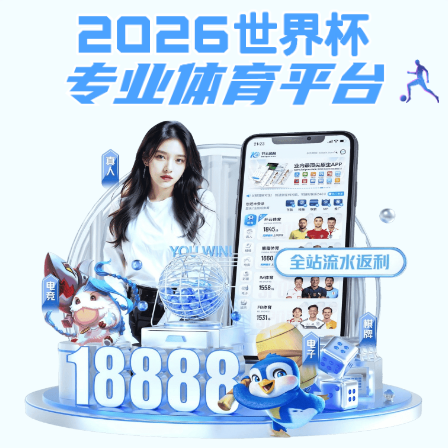
立即注册
星空官方
官网 · 权威体
育数据平台
星空官方 OFFICIAL WEBSITE
自2022年创立以来，
星空官方
致力于为用户提供包括
NBA、英超、欧洲杯、LPL在内的热门赛事直播与数据
服务，广受用户信赖。
立即下载星空官方APP