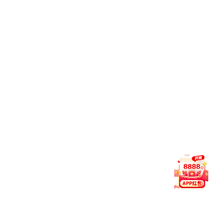
其次，在日常训练中，应注重针对性的演练。例如，
加强传控配合、定位球防守以及快速反击等多个环
节，通过模拟真实比赛场景来提高队伍抗压能力。同
时，引导年轻球员向经验丰富的新外援学习，共同提
高整支队伍水平。
最后，要促进全体成员间的信息沟通，让每位球员主
动提出建议或反馈，以便及时调整训练内容和方向。
只有实现良好的互动氛围，才能让每个人都感受到参
与感，从而增强整个团队对于目标达成的信心和决
心。
4、球迷与媒体反应
对于这位新外援即将加盟并赴泰国集训，北京国安的
忠实球迷纷纷表示期待。他们普遍认为，新外援能够