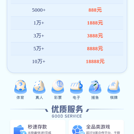
以更全面地理解莱万在回暖过程中所面临的挑战与机
遇。
1、技术层面的困扰
首先，莱万在停球和控球方面的问题愈发明显。在高
水平比赛中，前锋需要具备极强的控球能力，以便能
够在瞬息万变的场上快速调整。然而，近年来他的停
球失误频频出现，这不仅影响了个人得分机会，也降
低了球队整体进攻效率。
其次，启动速度与变向能力是前锋的重要素质。莱万
虽然依然保持了一定的速度，但在面对防守时，他往
往难以快速做出反应。例如，当他试图改变跑动方向
时，经常会因为身体协调性不足而导致失去机会。这
种情况不仅让他难以突破对方防线，还使得他的威胁