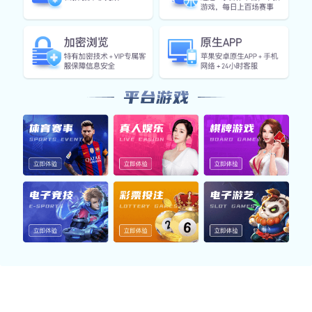
性大打折扣。
最后，在技术训练上或许也需要更多的针对性指导。
从数据来看，一些新兴年轻前锋已经开始崭露头角，
其灵活性和反应速度都优于莱万。如果不及时调整自
身训练方法，未来恐怕会被更有潜力的新星超越。
2、心理因素对表现影响
除了技术问题外，心理状态也是影响莱万表现的重要
因素。随着年龄增长，他面临着来自外界更大的期望
与压力。这种压力可能导致他在比赛中更加紧张，从
而影响到发挥。例如，在关键比赛中，他可能因为过
于焦虑而错失几次绝佳机会。
此外，自信心下降也是一个不可忽视的问题。当一名