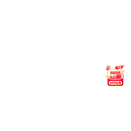
例如，在一些快节奏比赛中，对手往往采取高压逼
抢，而这就要求前锋必须迅速做出反应并积极参与到
防守反击中。然而，莱万在这种情况下显得有些迟
缓，这使得他难以承担起带动全队进攻的责任。
因此，在接下来的训练中，加强战术演练与磨合至关
重要。只有通过不断尝试和调整，才能找到最适合他
的角色，使其重新焕发活力，从而为球队贡献更多力
量。
4、教练与球队支持作用
最后，教练及团队支持对莱万复苏至关重要。一名优
秀教练不仅要懂得如何利用球员特长，更要了解他们
所处阶段所需关注的问题。目前看来，如果能够根据
莱万当前状况制定更加合理且切实可行的发展计划，